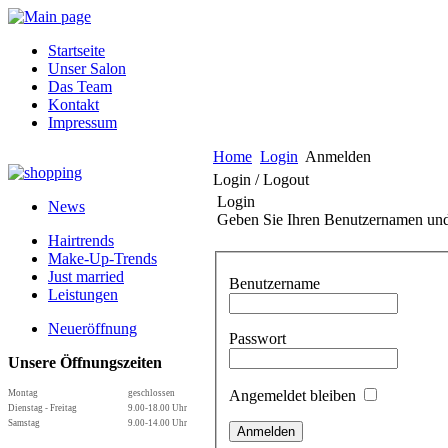
Startseite
Unser Salon
Das Team
Kontakt
Impressum
Home
Login
Anmelden
Login / Logout
Login
News
Geben Sie Ihren Benutzernamen und 
Hairtrends
Make-Up-Trends
Just married
Benutzername
Leistungen
Neueröffnung
Passwort
Unsere Öffnungszeiten
Angemeldet bleiben
Montag
geschlossen
Dienstag - Freitag
9.00-18.00 Uhr
Samstag
9.00-14.00 Uhr